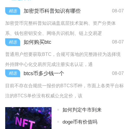
加密货币科普知识有哪些
08-07
精选
加密货币完整科普知识涵盖底层技术架构、资产分类体
系、钱包密钥安全、网络共识机制、链上交易逻
如何购买btc
08-07
精选
普通用户想要获取BTC，合规可落地的完整路径为选择境
外持牌中心化交易所完成注册实名认证，通
btcs币多少钱一个
08-07
精选
目前不存在合规统一报价的BTCS币种，市面上各类平台标
注的BTCS单价没有权威公允定价，该
如何判定牛市到来
doge币有价值吗