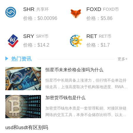
SHR
FOXD
共享环
FOXD币
价格：$0.00096
价格：$5.86
SRY
RET
SRY币
RET币
价格：$14.2
价格：$1.7
热门资讯
更多+
恒星币未来价格会涨吗为什么
恒星币中长期具备上涨潜力，但行情不会单边持
续走高，上涨高度取决于机构落地进度、RWA业
务转
加密货币钱包是什么
加密货币钱包本质是一套管理私钥、对接区块链
网络的交互工具，本身不会储存比特币、以太坊
等数字
usd和usdt有区别吗