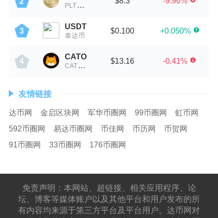
$8.3
-9.96%
2
PLTC币
USDT
$0.100
+0.050%
3
泰达币
CATO
$13.16
-0.41%
4
CATO币
友情链接
达币网
金启区块网
军华币圈网
99币圈网
虹币网
592币圈网
易达币圈网
币佳网
币历网
币贺网
91币圈网
33币圈网
176币圈网
免责声明：本网站、超链接、相关应用程序、论
坛、博客等媒体账户以及其他平台和用户发布的所
有内容均来源于第三方平台及平台用户。达币网对