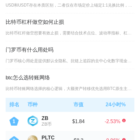
USD和USDT存在本质区别，二者仅在市场定价上锚定1:1兑换比例，发行主体、法律属性、风
比特币杠杆做空如何止损
比特币杠杆做空想要有效止损，需要结合技术点位、波动率指标、杠杆层级配套设置自动化止损订单，
门罗币有什么用处吗
门罗币核心用处是提供默认全隐私、抗链上追踪的去中心化数字现金，依托环签名、隐形地址、环形机
btc怎么选转账网络
比特币转账网络选择的核心逻辑，大额资产转移优先选用BTC原生主网，小额高频流转可选择闪电网
排名
币种
市值
24小时%
ZB
$1.84
-2.53%
1
ZB币
PLTC