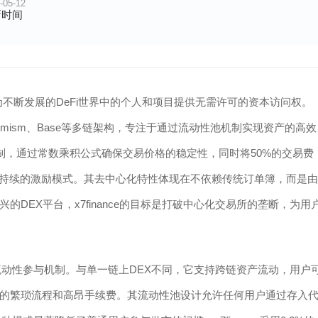
-05-12
新时间
4年，为不断发展的DeFi世界中的个人和项目提供无需许可的资本访问权。
Optimism、Base等多链架构，专注于通过流动性池机制实现资产的高效
）机制，通过常数乘积公式确保交易价格的稳定性，同时将50%的交易费
可持续的激励模式。其去中心化特性体现在不依赖传统订单簿，而是由
DEX平台，x7finance的目标是打破中心化交易所的垄断，为用
槛的流动性参与机制。与单一链上DEX不同，它支持跨链资产流动，用户
的繁琐流程和高昂手续费。其流动性池设计允许任何用户通过存入