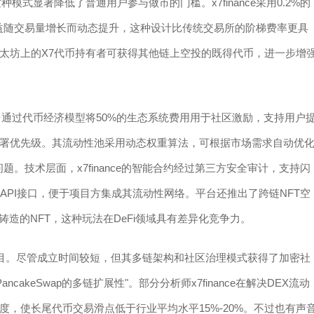
式显著降低了普通用户参与做市的门槛。x7finance采用0.2%的
收益随交易量增长而动态提升，这种设计比传统交易所的阶梯费率更具
太坊上的X7代币持有者可获得其他链上空投的既得代币，进一步增
。平台通过代币经济模型将50%的生态系统费用用于社区激励，支持用户
署优先级。其流动性池采用动态权重算法，可根据市场需求自动优
。技术层面，x7finance的智能合约经过第三方安全审计，支持闪
API接口，便于项目方集成其流动性网络。平台还推出了跨链NFT空
造的NFT，这种玩法在DeFi领域具有差异化竞争力。
代的潜力项目。尽管成立时间较短，但其多链架构和社区治理模式获得了加密社
ncakeSwap的多链扩展性"。部分分析师x7finance在解决DEX流动
，使长尾代币交易滑点低于行业平均水平15%-20%。不过也有声