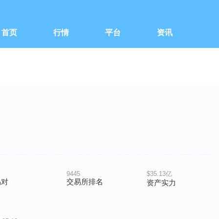
首页
行情
平台
资讯
9445
$35.13亿
易对
交易所排名
资产实力