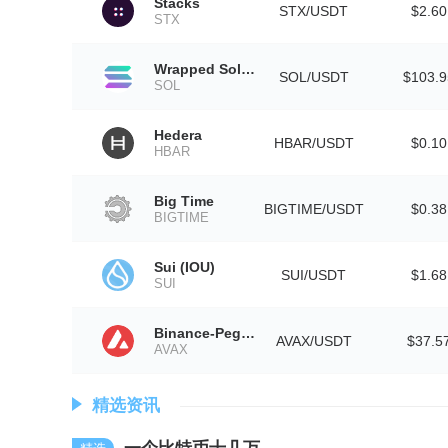
Stacks
STX/USDT
$2.60
STX
Wrapped Solana
SOL/USDT
$103.9
SOL
Hedera
HBAR/USDT
$0.10
HBAR
Big Time
BIGTIME/USDT
$0.38
BIGTIME
Sui (IOU)
SUI/USDT
$1.68
SUI
Binance-Peg Avalanche
AVAX/USDT
$37.5
AVAX
精选资讯