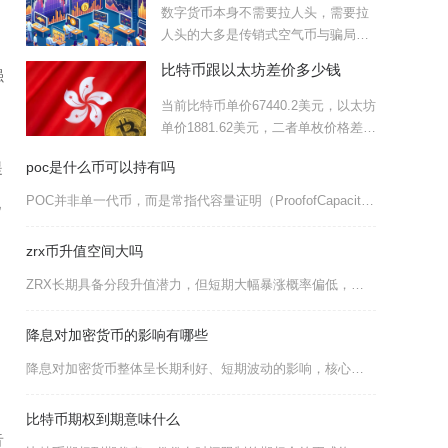
数字货币本身不需要拉人头，需要拉
人头的大多是传销式空气币与骗局，
正规加密货币项目不靠拉人头
比特币跟以太坊差价多少钱
强
当前比特币单价67440.2美元，以太坊
单价1881.62美元，二者单枚价格差价
为6555
提
poc是什么币可以持有吗
POC并非单一代币，而是常指代容量证明（ProofofCapacity）共识机制及采用该机
化
zrx币升值空间大吗
ZRX长期具备分段升值潜力，但短期大幅暴涨概率偏低，整体呈现熊市筑底、牛市随DeFi行情稳
降息对加密货币的影响有哪些
降息对加密货币整体呈长期利好、短期波动的影响，核心通过流动性宽松、美元走弱、机会成本下降与
比特币期权到期意味什么
音