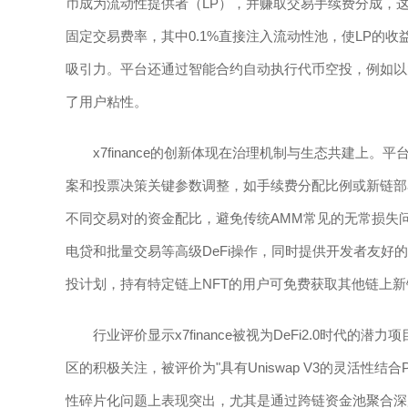
币成为流动性提供者（LP），并赚取交易手续费分成，这种模
固定交易费率，其中0.1%直接注入流动性池，使LP的
吸引力。平台还通过智能合约自动执行代币空投，例如以
了用户粘性。
x7finance的创新体现在治理机制与生态共建上
案和投票决策关键参数调整，如手续费分配比例或新链部
不同交易对的资金配比，避免传统AMM常见的无常损失问题
电贷和批量交易等高级DeFi操作，同时提供开发者友好的
投计划，持有特定链上NFT的用户可免费获取其他链上新铸
行业评价显示x7finance被视为DeFi2.0时
区的积极关注，被评价为"具有Uniswap V3的灵活性结合Pa
性碎片化问题上表现突出，尤其是通过跨链资金池聚合深度