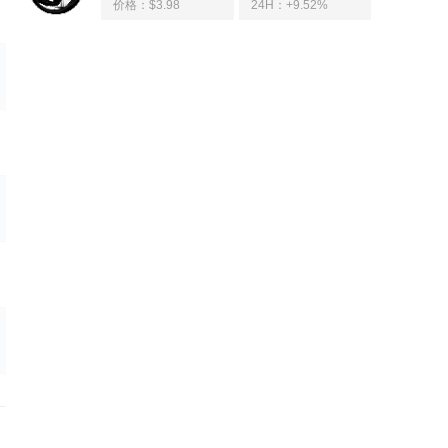
价格：$3.98
24H：
+9.52%