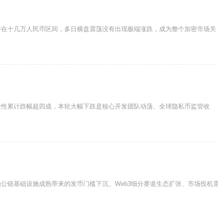
持在十几万人民币区间，多日横盘震荡没有出现极端涨跌，成为整个加密市场关
段性累计跌幅超四成，本轮大幅下跌是核心开发团队动荡、全球隐私币监管收
公链基础设施成熟带来的发币门槛下沉、Web3细分赛道生态扩张、市场投机