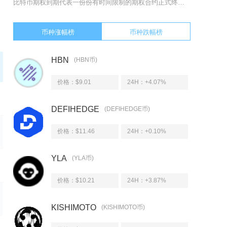
比特币期权到期代表一份份有时间限制的期权合约正式终止，合约权利失效，市场集中完成结算，但到
币种涨幅榜
币种跌幅榜
HBN
(HBN币)
价格：$9.01
24H：
+4.07%
DEFIHEDGE
(DEFIHEDGE币)
价格：$11.46
24H：
+0.10%
YLA
(YLA币)
价格：$10.21
24H：
+3.87%
KISHIMOTO
(KISHIMOTO币)