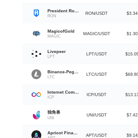
President Ron DeSantis
RON/USDT
$3.34
RON
MagicofGold
MAGIC/USDT
$1.30
MAGIC
Livepeer
LPT/USDT
$15.0
LPT
Binance-Peg Litecoin
LTC/USDT
$68.8
LTC
Internet Computer
ICP/USDT
$13.1
ICP
独角兽
UNI/USDT
$7.42
UNI
Apricot Finance
APT/USDT
$9.14
APT