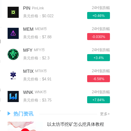
PIN
24H涨跌幅
PinLink
美元价格：$0.022
+0.46%
MEM
24H涨跌幅
MEM币
美元价格：$7.88
-0.030%
用
MFY
24H涨跌幅
MFY币
安
美元价格：$2.3
+3.4%
新
MTIX
24H涨跌幅
MTIX币
美元价格：$4.91
-6.58%
稳
WNK
24H涨跌幅
WNK币
用
美元价格：$3.75
+7.84%
心
热门资讯
更多+
以太坊币挖矿怎么挖具体教程