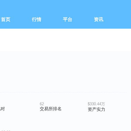
首页
行情
平台
资讯
62
$330.44万
易对
交易所排名
资产实力