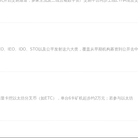
正式开启交易通道，多家主流及二线合规数字资产交易平台同步上线ETHA现货
O、IEO、IDO、STO以及公平发射这六大类，覆盖从早期机构募资到公开去
显卡挖以太坊分叉币（如ETC），单台6卡矿机起步约2万元；若参与以太坊