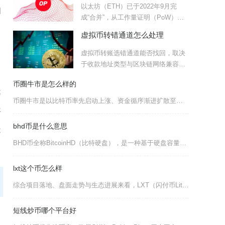
以太坊（ETH）已于2022年9月完
明
成“合并”，从工作量证明（PoW）转
为权益证明（PoS
虚拟币转错通道怎么处理
虚拟币转账选错通道能否找回，取决
于收款地址类型与区块链网络兼容
性，去中心化钱包自主找回成功
币圈牛市是怎么样的
要
币圈牛市是以比特币率先启动上涨、资金循序渐进扩散至全市场各赛道，伴随机构与散户资金持续进场
平
bhd币是什么意思
造
BHD币全称BitcoinHD（比特硬盘），是一种基于硬盘容量证明机制（CPoC）的加密货
lxt这个币怎么样
综合项目落地、盘面走势与生态进展来看，LXT（闪付币Litex）整体属于落地节奏放缓、二级
短线炒币哪个平台好