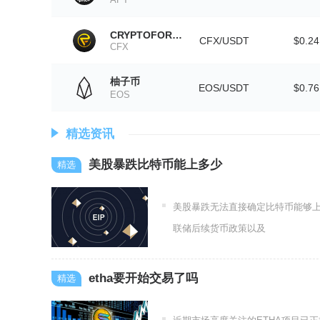
CRYPTOFOREX
CFX/USDT
$0.24
CFX
柚子币
EOS/USDT
$0.76
EOS
精选资讯
美股暴跌比特币能上多少
美股暴跌无法直接确定比特币能够
联储后续货币政策以及
etha要开始交易了吗