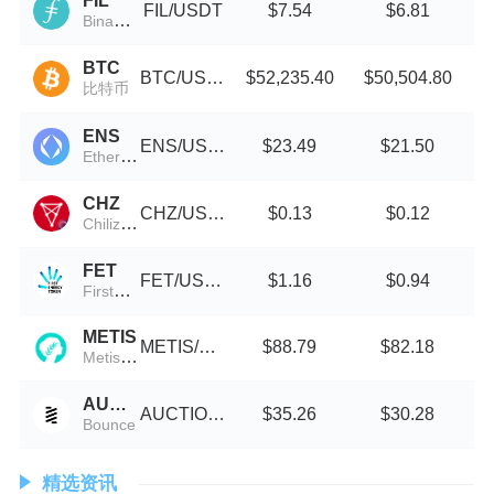
FIL
FIL/USDT
$7.54
$6.81
Binance-Peg Filecoin
BTC
BTC/USDC
$52,235.40
$50,504.80
比特币
ENS
ENS/USDT
$23.49
$21.50
Ethereum Name Service (Wormhole)
CHZ
CHZ/USDT
$0.13
$0.12
Chiliz (Wormhole)
FET
FET/USDT
$1.16
$0.94
FirstEnergy Token
METIS
METIS/USDT
$88.79
$82.18
MetisDAO
AUCTION
AUCTION/USDT
$35.26
$30.28
Bounce
精选资讯