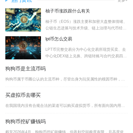
热门资讯
更多+
柚子币涨跌跟什么有关
柚子币（EOS）涨跌主要和加密大盘整体情绪、
公链生态进展与技术升级、链上治理与代币经
济、市
lpt币怎么交易
LPT币完整交易分为中心化交易所现货买卖、去
中心化DEX链上兑换、跨链转账与合约交易四条
主
狗狗币是主流币吗
狗狗币属于币圈公认的主流币种，尽管出身为玩笑属性的模因币种，但依托长期稳定的市值体量、全平
买虚拟币去哪买
在我国境内没有合规合法的渠道可以购买虚拟货币，所有面向国内用户提供虚拟货币买卖、法币兑换的
狗狗币挖矿赚钱吗
截至2026年4月，狗狗币挖矿能赚钱，但盈利空间极度有限，且高度依赖极低电价、高效矿机与合