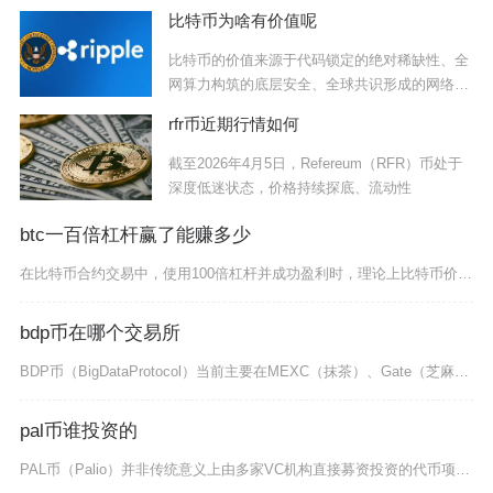
比特币为啥有价值呢
比特币的价值来源于代码锁定的绝对稀缺性、全
网算力构筑的底层安全、全球共识形成的网络效
应以及
rfr币近期行情如何
截至2026年4月5日，Refereum（RFR）币处于
深度低迷状态，价格持续探底、流动性
btc一百倍杠杆赢了能赚多少
在比特币合约交易中，使用100倍杠杆并成功盈利时，理论上比特币价格每波动1%，交易者即可获
bdp币在哪个交易所
BDP币（BigDataProtocol）当前主要在MEXC（抹茶）、Gate（芝麻开门）
pal币谁投资的
PAL币（Palio）并非传统意义上由多家VC机构直接募资投资的代币项目，其核心开发主体为