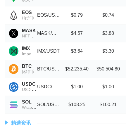
EOS
EOS/USDT
$0.79
$0.74
柚子币
MASK
MASK/USDT
$4.57
$3.88
NFTX Hashmasks Index
IMX
IMX/USDT
$3.64
$3.30
Impermax
BTC
BTC/USDC
$52,235.40
$50,504.80
比特币
USDC
USDC/USDT
$1.00
$1.00
USD Coin Avalanche Bridged (USDC.e)
SOL
SOL/USDT
$108.25
$100.21
Wrapped Solana
精选资讯