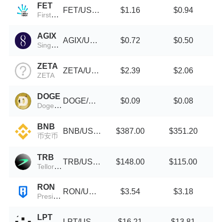
FET
FET/USDT
$1.16
$0.94
FirstEnergy Token
AGIX
AGIX/USDT
$0.72
$0.50
SingularityNET
ZETA
ZETA/USDT
$2.39
$2.06
ZETA
DOGE
DOGE/USDT
$0.09
$0.08
Doge on Pulsechain
BNB
BNB/USDT
$387.00
$351.20
币安币
TRB
TRB/USDT
$148.00
$115.00
Tellor Tributes
RON
RON/USDT
$3.54
$3.18
President Ron DeSantis
LPT
LPT/USDT
$16.21
$13.81