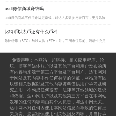
usdt微信商城赚钱吗
usdt微信商城不仅很难稳定赚钱，对绝大多数参与者而言，更是风险远大于收益，甚至大概率会面
比特币以太币还有什么币种
除比特币（BTC）与以太坊（ETH）外，币圈市值靠前、流动性充足且生态成熟的主流币种还包括
免责声明：本网站、超链接、相关应用程序、论
坛、博客等媒体账户以及其他平台和用户发布的所
有内容均来源于第三方平台及平台用户。达币网对
于网站及其内容不作任何类型的保证，网站所有区
块链相关数据以及其他内容资料仅供用户学习及研
究之用，不构成任何投资、法律等其他领域的建议
和依据。达币网用户以及其他第三方平台在本网站
发布的任何内容均由其个人负责，与达币网无关。
达币网不对任何因使用本网站信息而导致的任何损
失负责。您需谨慎使用相关数据及内容，并自行承