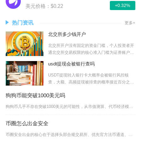
+0.32%
美元价格：$0.22
热门资讯
更多+
北交所多少钱开户
北交所开户没有固定的资金门槛，个人投资者开
通北交所交易权限的核心准入门槛为证券账户近
20个
usdt提现会被银行查吗
USDT提现转入银行卡大概率会被银行风控核
查，大额、高频提现被排查的概率接近百分之
百，小额
狗狗币能突破1000美元吗
狗狗币几乎不存在突破1000美元的可能性，从市值测算、代币经济模型、市场应用规模、资金承载
币圈怎么出金安全
币圈安全出金的核心在于选择头部合规交易所、优先官方法币通道、严控C2C交易对手与金额、全程