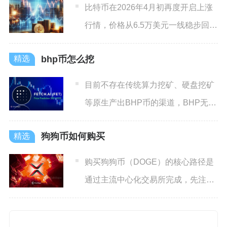
比特币在2026年4月初再度开启上涨
行情，价格从6.5万美元一线稳步回
升，截至4月4日站稳
bhp币怎么挖
目前不存在传统算力挖矿、硬盘挖矿
等原生产出BHP币的渠道，BHP无法
通过矿机、显卡、硬盘设
狗狗币如何购买
购买狗狗币（DOGE）的核心路径是
通过主流中心化交易所完成，先注册
认证、法币入金买稳定币，