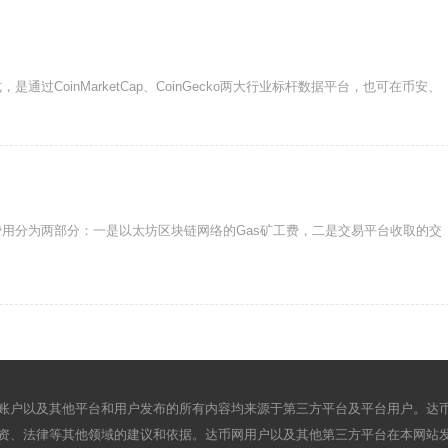
过CoinMarketCap、CoinGecko两大行业标杆数据平台，也可在币安、
用分为两部分：一是以太坊区块链网络的Gas矿工费，二是交易平台收取的交
账户以及其他平台和用户发布的所有内容均来源于第三方平台及平台用户。达
资、法律等其他领域的建议和依据。达币网用户以及其他第三方平台在本网站