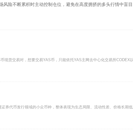
市场风险不断累积时主动控制仓位，避免在高度拥挤的多头行情中盲目
币现货交易对，想要交易YAS币，只能依托YAS主网去中心化交易所CODEX
款定位合规证券代币发行领域的小众币种，整体表现为生态局限、流动性差、价格长期低