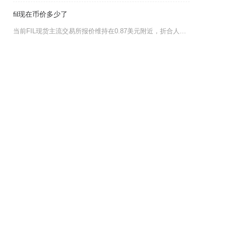
fil现在币价多少了
当前FIL现货主流交易所报价维持在0.87美元附近，折合人民币约5.95元，24小时行情整
当
，