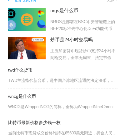
nrgs是什么币
通
NRGS是部署在BSC币安智能链上的
币
BEP20标准去中心化DeFi功能代币，
圈内普遍称其为
会
炒币是24小时交易吗
主流加密货币现货炒币支持24小时不
间断交易，全年无周末、法定节假日
休市限制，永续合约大多同
是
twd什么货币
TWD主流指代新台币，是中国台湾地区流通的法定法币，同时在币圈语境下存在同名加密代币THE
管
wncg是什么币
WNCG是WrappedNCG的简称，全称为WrappedNineChroniclesGo
比特币最新价格多少钱一枚
当前比特币现货成交价格维持在65500美元附近，折合人民币约44.5万元一枚，日内小幅走高