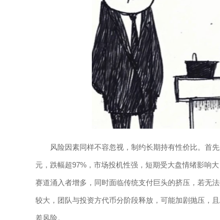
风险因素同样不容忽视，制约长期持有性价比。首先是价
元，跌幅超97%，市场投机性强，短期受大盘情绪影响
赛道涌入者增多，同时面临传统支付巨头的挤压，若无法
较大，团队与投资方代币分阶段释放，可能加剧抛压，且Al
差风险。