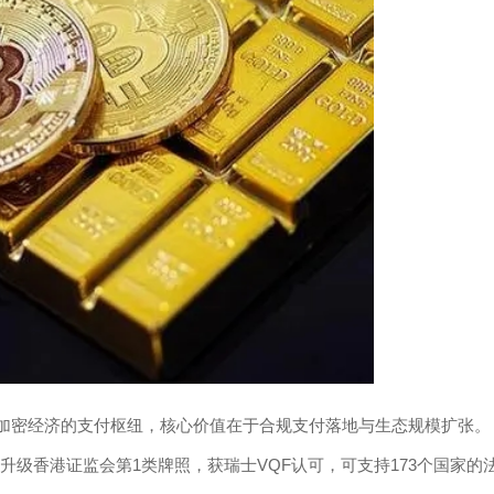
法币与加密经济的支付枢纽，核心价值在于合规支付落地与生态规模扩张。
升级香港证监会第1类牌照，获瑞士VQF认可，可支持173个国家的