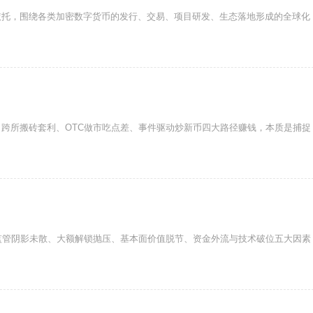
依托，围绕各类加密数字货币的发行、交易、项目研发、生态落地形成的全球化
跨所搬砖套利、OTC做市吃点差、事件驱动炒新币四大路径赚钱，本质是捕捉
监管阴影未散、大额解锁抛压、基本面价值脱节、资金外流与技术破位五大因素