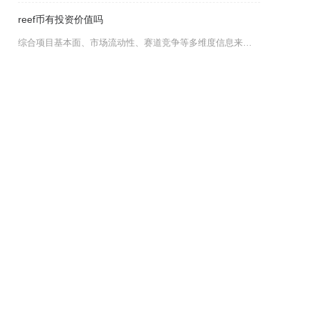
reef币有投资价值吗
综合项目基本面、市场流动性、赛道竞争等多维度信息来看，REEF币具备博弈型投机机会，但长期
力