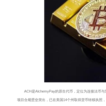
ACH是AlchemyPay的原生代币，定位为连接
项目合规壁垒突出，已在美国14个州取得货币转移执照，