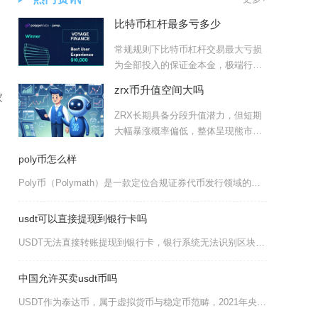
比特币杠杆最多亏多少
常规规则下比特币杠杆交易最大亏损
为全部投入的保证金本金，极端行情
里存在少量穿仓负债的特殊可
zrx币升值空间大吗
家
ZRX长期具备分段升值潜力，但短期
大幅暴涨概率偏低，整体呈现熊市筑
底、牛市随DeFi行情稳
poly币怎么样
Poly币（Polymath）是一款定位合规证券代币发行领域的小众币种，整体表现为生态局限
usdt可以直接提现到银行卡吗
USDT无法直接转账提现到银行卡，银行系统无法识别区块链格式的USDT资产，想要把USDT
中国允许买卖usdt币吗
USDT作为泰达币，属于虚拟货币与稳定币范畴，2021年央行等十部门发布的关于进一步防范和