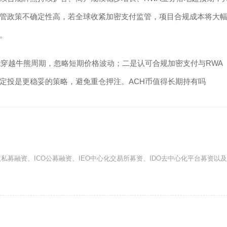
管政策不确定性高，若全球收紧加密支付监管，项目合规成本将大
。
能穿越牛熊周期，忽略短期价格波动；二是认可合规加密支付与RWA
定投是更稳妥的策略，避免重仓押注。ACH币值得长期持有吗
募融资、ICO公募融资、IEO中心化交易所募资、IDO去中心化平台募资以及