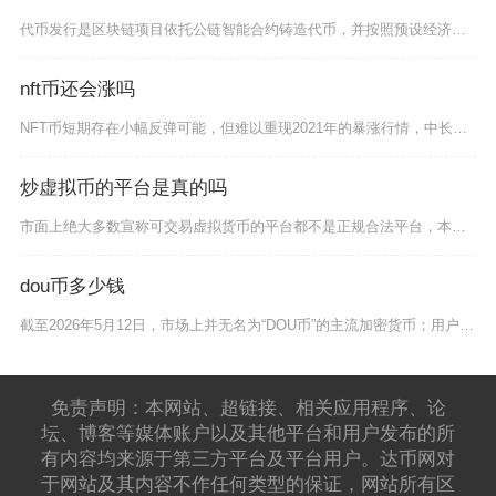
代币发行是区块链项目依托公链智能合约铸造代币，并按照预设经济模型完成代币拆分、分配与面向市
nft币还会涨吗
NFT币短期存在小幅反弹可能，但难以重现2021年的暴涨行情，中长期走势将取决于生态落地与
炒虚拟币的平台是真的吗
市面上绝大多数宣称可交易虚拟货币的平台都不是正规合法平台，本质上多为不受监管的境外违规平台
dou币多少钱
截至2026年5月12日，市场上并无名为“DOU币”的主流加密货币；用户常问的“dou币”
免责声明：本网站、超链接、相关应用程序、论
坛、博客等媒体账户以及其他平台和用户发布的所
有内容均来源于第三方平台及平台用户。达币网对
于网站及其内容不作任何类型的保证，网站所有区