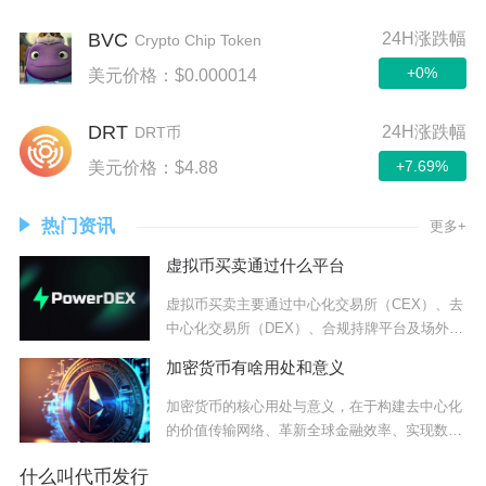
BVC
24H涨跌幅
Crypto Chip Token
+0%
美元价格：$0.000014
DRT
24H涨跌幅
DRT币
+7.69%
美元价格：$4.88
热门资讯
更多+
虚拟币买卖通过什么平台
虚拟币买卖主要通过中心化交易所（CEX）、去
中心化交易所（DEX）、合规持牌平台及场外交
易
加密货币有啥用处和意义
加密货币的核心用处与意义，在于构建去中心化
的价值传输网络、革新全球金融效率、实现数字
资产确
什么叫代币发行