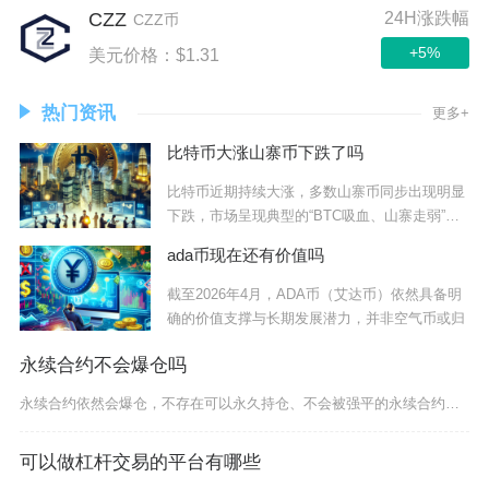
CZZ
24H涨跌幅
CZZ币
+5%
美元价格：$1.31
热门资讯
更多+
比特币大涨山寨币下跌了吗
比特币近期持续大涨，多数山寨币同步出现明显
下跌，市场呈现典型的“BTC吸血、山寨走弱”分
化
ada币现在还有价值吗
截至2026年4月，ADA币（艾达币）依然具备明
确的价值支撑与长期发展潜力，并非空气币或归
永续合约不会爆仓吗
永续合约依然会爆仓，不存在可以永久持仓、不会被强平的永续合约仓位。很多新手被“永续”两个字
可以做杠杆交易的平台有哪些